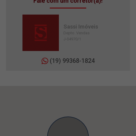
Fale com um corretor(a)!
Sassi Imóveis
Depto. Vendas
J-04970/1
(19) 99368-1824