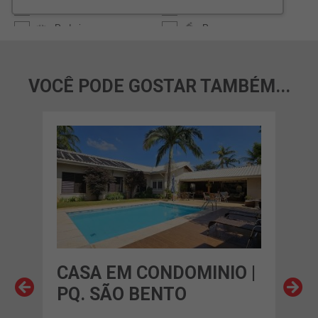
VOCÊ PODE GOSTAR TAMBÉM...
O |
CASA EM CONDOMINIO |
CA
PQ. SÃO BENTO
CO